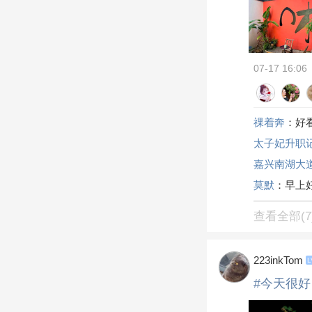
07-17 16:06
祼着奔
：好
太子妃升职
嘉兴南湖大
莫默
：早上
查看全部(7
223inkTom
L
#今天很好