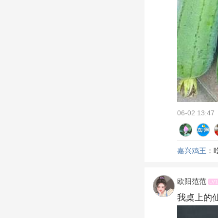
06-02 13:47
嘉兴鸡王
：
欧阳范范
LV
我桌上的