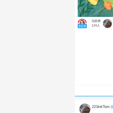
活跃榜
124人
发起者
223inkTom
L