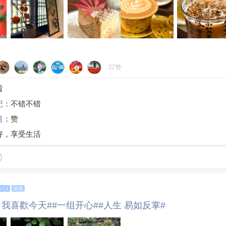
37赞
看
记
：不错不错
道
：赞
好，享受生活
)
V13
巡抚
 我喜歡今天#
#一组开心#
#人生 易如反掌#