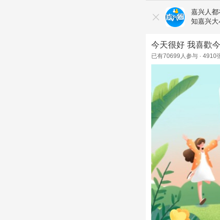
嘉兴人都
知嘉兴大
今天很好 我喜歡
已有
70699
人参与 ·
4910