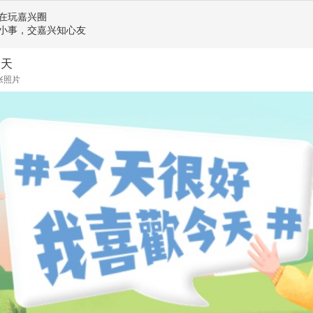
在玩嘉兴圈
小事，交嘉兴知心友
今天
张照片