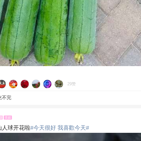
29赞
吃不完
13
贵嫔
仙人球开花啦
#今天很好 我喜歡今天#