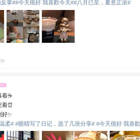
如反掌#
#今天很好 我喜歡今天#
#八月已至，夏意正浓#
2赞
贵妃
裹着☕
宠着⏰
刚好✨
温柔#
#眼睛写了日记，选了几张分享#
#今天很好 我喜