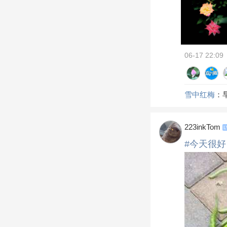
06-17 22:09
雪中红梅
：
223inkTom
L
#今天很好