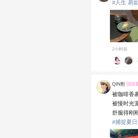
#人生 易
2小时前
QIN懃
LV15
被咖啡香
被慢时光
舒服得刚
#捕捉夏日