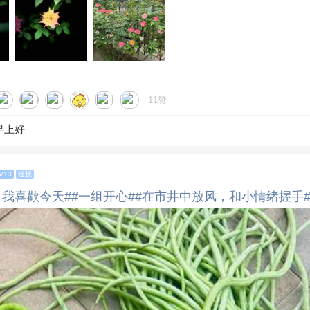
11赞
早上好
V13
巡抚
 我喜歡今天#
#一组开心#
#在市井中放风，和小情绪握手