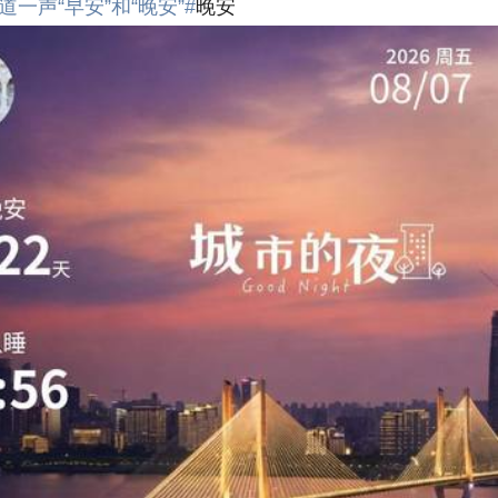
道一声“早安”和“晚安”#
晚安