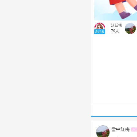
活跃榜
79人
发起者
雪中红梅
LV