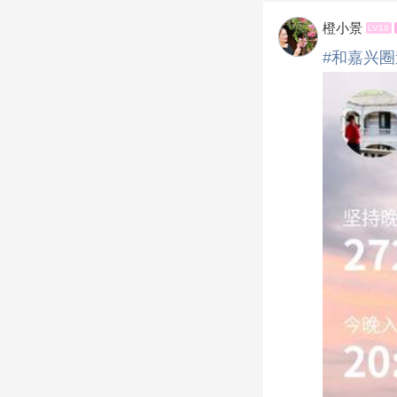
橙小景
LV18
#和嘉兴圈