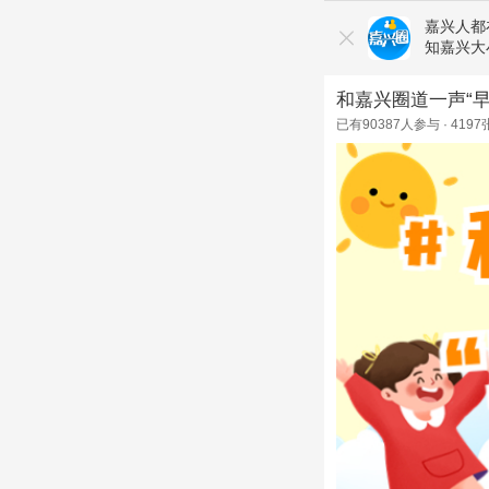
嘉兴人都
知嘉兴大
和嘉兴圈道一声“早
已有
90387
人参与 ·
4197