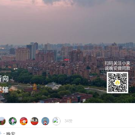
34赞
天
：晚安