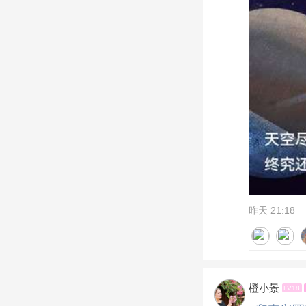
昨天 21:18
橙小景
LV18