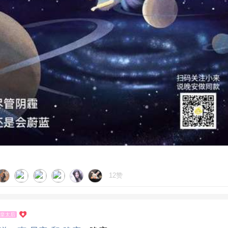
12赞
皇太后