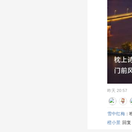
昨天 20:57
雪中红梅
：
橙小景
回复