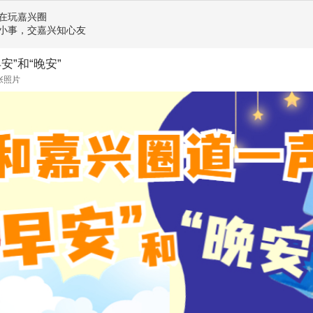
在玩嘉兴圈
小事，交嘉兴知心友
安”和“晚安”
张照片