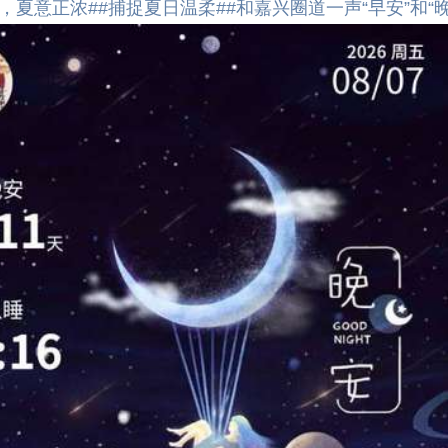
，夏意正浓#
#捕捉夏日温柔#
#和嘉兴圈道一声“早安”和“晚