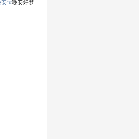
安”#
晚安好梦