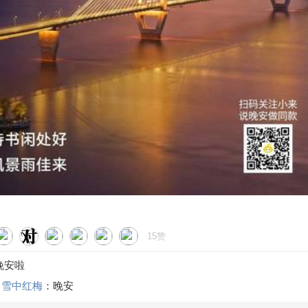
15赞
晚安啦
雪中红梅
：晚安