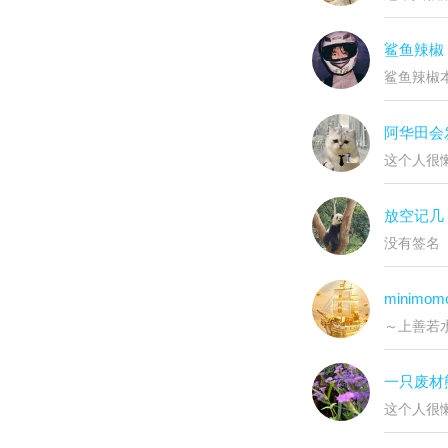
鲨鱼辣椒
鲨鱼辣椒
阿华田会
这个人很懒
放空记几
没有签名
minimom
～上善若
一只废材
这个人很懒