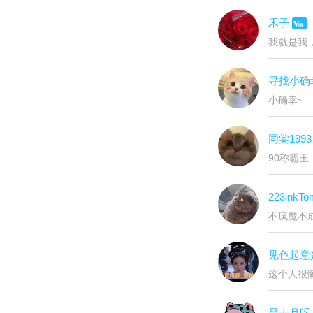
禾子
我就是我
寻找小确
小确幸~
同棠1993
90称霸王
223inkTo
不疯魔不
见色起意
这个人很懒
是十月呀