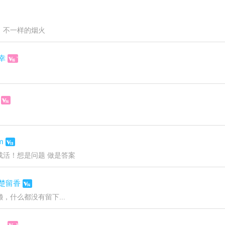
，不一样的烟火
幸
m
成活！想是问题 做是答案
楚留香
，什么都没有留下...
。