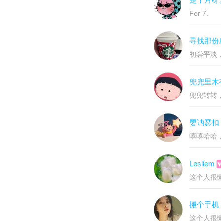
For 7.
寻找那份
初尝平淡
兜兜里木
兜兜转转
婴讷瑟扣
嘻嘻哈哈
Lesliem
这个人很懒
搬个手机
这个人很懒