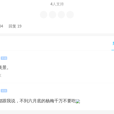
4
人支持
04
回复 19
宰相
美景。
江
巡抚
都跟我说，不到六月底的杨梅千万不要吃