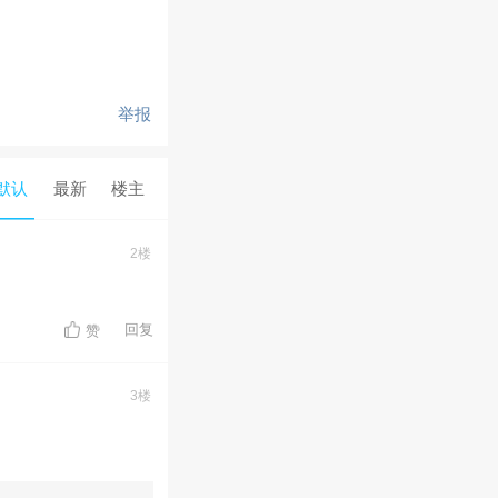
举报
默认
最新
楼主
2楼
回复
赞
3楼