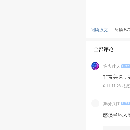
阅读原文
阅读 57
全部评论
烽火佳人
LV15
非常美味，
6-11 11:28 · 浙
游骑兵团
LV13
慈溪当地人