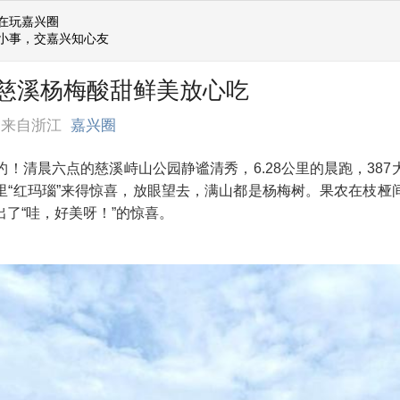
在玩嘉兴圈
小事，交嘉兴知心友
慈溪杨梅酸甜鲜美放心吃
来自浙江
嘉兴圈
！清晨六点的慈溪峙山公园静谧清秀，6.28公里的晨跑，38
里“红玛瑙”来得惊喜，放眼望去，满山都是杨梅树。果农在枝桠
了“哇，好美呀！”的惊喜。