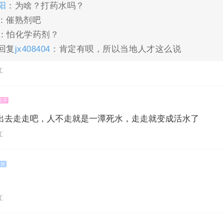
阳
：为啥？打药水吗？
：催熟剂吧
：怕化学药剂？
回复
jx408404
：肯定有呗，所以当地人才这么说
江
妃子
出去走走吧，人不走就是一潭死水，走走就变成活水了
江
巡抚
江