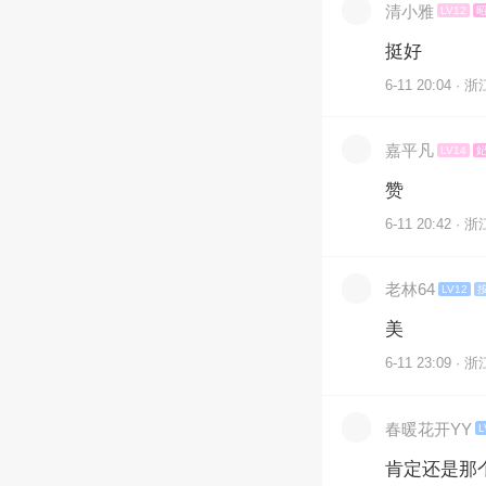
清小雅
LV12
挺好
6-11 20:04 · 浙
嘉平凡
LV14
赞
6-11 20:42 · 浙
老林64
LV12
美
6-11 23:09 · 浙
春暖花开YY
L
肯定还是那