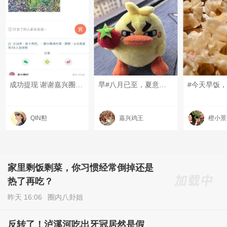
成功提现 谢谢嘉兴圈❤️ 这比喝秋天的第一杯奶茶还开心❤️ #八月已至，夏意正浓# #记录高温下的嘉兴#
早#八月已至，夏意正浓##八月已至，夏意正浓##八月已至，夏意正浓#
#今天早饭，
QIN懃
嘉兴鸡王
橙小景
家里剩饭剩菜，你习惯经常倒掉还是
热了再吃？
昨天 16:06
圈内八卦姐
反转了！泸溪河吃出牙冠居然是假