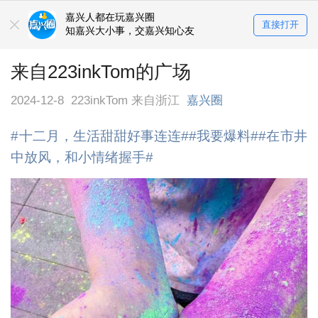
嘉兴人都在玩嘉兴圈
直接打开
知嘉兴大小事，交嘉兴知心友
来自223inkTom的广场
2024-12-8
223inkTom 来自浙江
嘉兴圈
#十二月，生活甜甜好事连连#
#我要爆料#
#在市井
中放风，和小情绪握手#