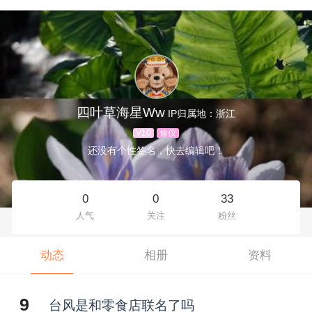
四叶草海星Ww
IP归属地：浙江
V10
修仪
还没有个性签名，快去编辑吧！
0
0
33
人气
关注
粉丝
动态
相册
资料
9
台风是和零食店联名了吗