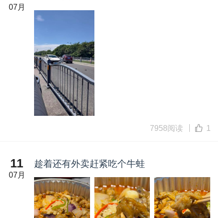
07月
7958阅读
1
11
趁着还有外卖赶紧吃个牛蛙
07月