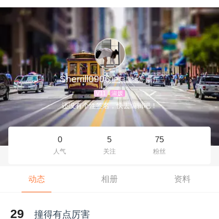
Sherrill0906
IP归属地：浙江
V11
淑媛
还没有个性签名，快去编辑吧！
0
5
75
人气
关注
粉丝
动态
相册
资料
29
撞得有点厉害