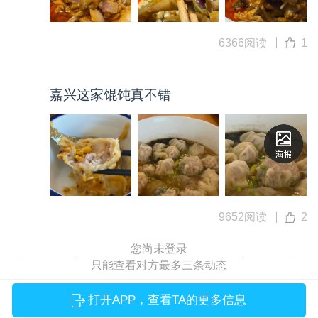
6366阅读
1
嘉兴这家馄饨真不错
9652阅读
2
您尚未登录
只能查看对方最多三条动态
打开APP，查看TA的更多信息