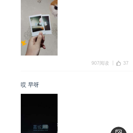
907阅读
37
哎 早呀