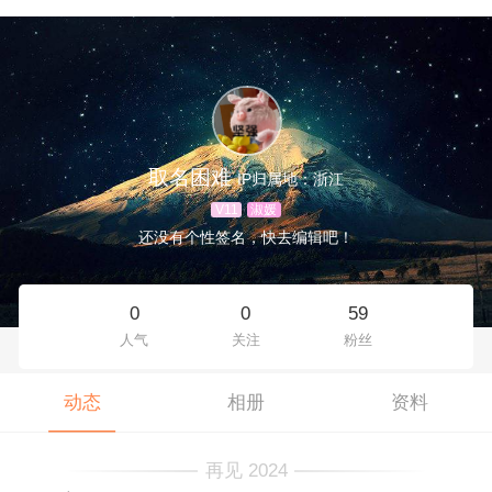
取名困难
IP归属地：浙江
V11
淑媛
还没有个性签名，快去编辑吧！
0
0
59
人气
关注
粉丝
动态
相册
资料
再见 2024