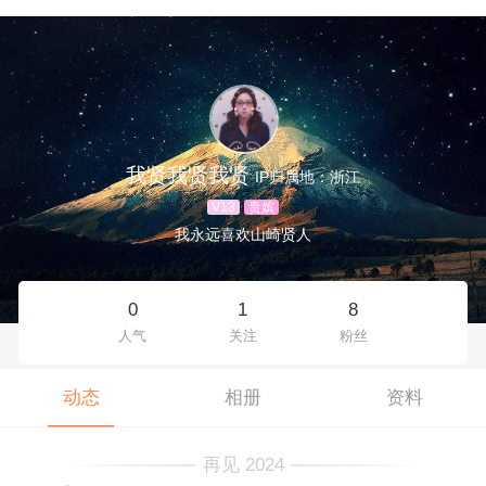
我贤我贤我贤
IP归属地：浙江
V13
贵嫔
我永远喜欢山崎贤人
0
1
8
人气
关注
粉丝
动态
相册
资料
再见 2024