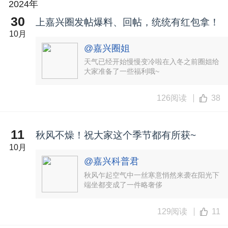
2024年
30
上嘉兴圈发帖爆料、回帖，统统有红包拿！
10月
@嘉兴圈姐
天气已经开始慢慢变冷啦在入冬之前圈姐给
大家准备了一些福利哦~
126阅读
38
11
秋风不燥！祝大家这个季节都有所获~
10月
@嘉兴科普君
秋风乍起空气中一丝寒意悄然来袭在阳光下
端坐都变成了一件略奢侈
129阅读
11